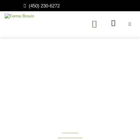
(450) 230-6272
Bien plus que du bovin.
NOUS
JOINDRE