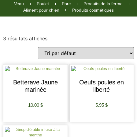
Veau
Poulet
Porc
Produits de la ferme
Aliment pour chien
Produits cosmétiques
3 résultats affichés
Betterave Jaune
Oeufs poules en
marinée
liberté
10,00
$
5,95
$
AJOUTER AU PANIER
AJOUTER AU PANIER