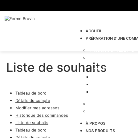
ACCUEIL
PRÉPARATION D’UNE COM
PRODUITS EN VEDETTE
VIANDE
Liste de souhaits
BŒUF
VEAU
POULET
PORC
Tableau de bord
Détails du compte
PRODUITS DE LA FERME
Modifier mes adresses
ALIMENT POUR CHIEN
Historique des commandes
Liste de souhaits
À PROPOS
Tableau de bord
NOS PRODUITS
Détails du compte