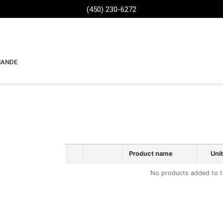
(450) 230-6272
MANDE
Product name
Unit
No products added to t