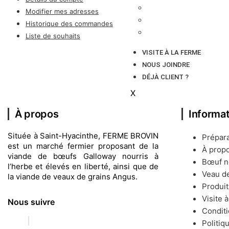
BŒUF NOURRI À L’HERBE
Modifier mes adresses
VEAU DE GRAIN
Historique des commandes
PRODUITS DU TERROIR
Liste de souhaits
VISITE À LA FERME
NOUS JOINDRE
DÉJÀ CLIENT ?
X
À propos
Informa
Située à Saint-Hyacinthe, FERME BROVIN
Prépar
est un marché fermier proposant de la
À prop
viande de bœufs Galloway nourris à
Bœuf no
l’herbe et élevés en liberté, ainsi que de
Veau de
la viande de veaux de grains Angus.
Produit
Visite 
Nous suivre
Conditi
Politiq