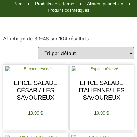
Porc
Produits de la ferme
Aliment pour chien
Produits cosmétiques
Affichage de 33–48 sur 104 résultats
ÉPICE SALADE
ÉPICE SALADE
CÉSAR / LES
ITALIENNE/ LES
SAVOUREUX
SAVOUREUX
10,99
$
10,99
$
AJOUTER AU PANIER
AJOUTER AU PANIER