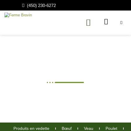
(450) 230-6272
Boutique en ligne
Produits en vedette
Bœuf
Veau
Poulet