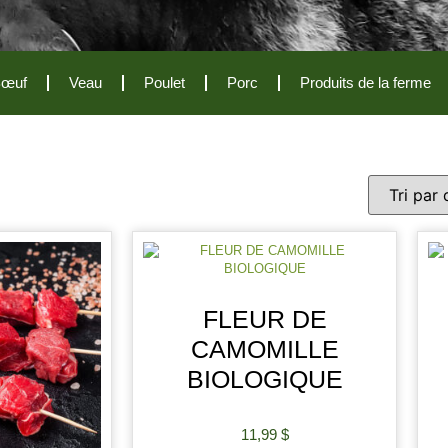
œuf
Veau
Poulet
Porc
Produits de la ferme
FLEUR DE
CAMOMILLE
BIOLOGIQUE
11,99
$