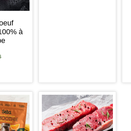
AJOUTER AU PANIER
oeuf
100% à
be
$
 PANIER