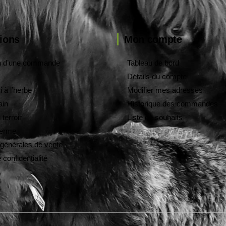
ions
Mon compte
on d’une commande
Tableau de bord
Détails du compte
 à l’herbe
Modifier mes adresses
ain
Historique des commandes
 terroir
Liste de souhaits
 ferme
 générales de vente
 confidentialité