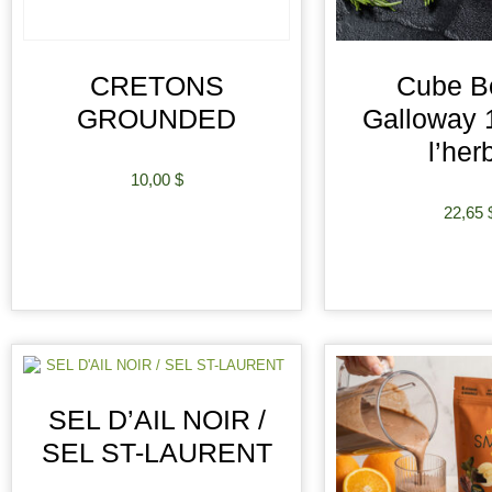
CRETONS
Cube B
GROUNDED
Galloway 
l’her
10,00
$
22,65
AJOUTER AU PANIER
AJOUTER AU
SEL D’AIL NOIR /
SEL ST-LAURENT