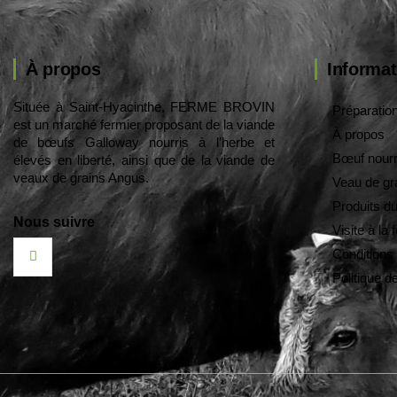
À propos
Informat
Située à Saint-Hyacinthe, FERME BROVIN
Préparati
est un marché fermier proposant de la viande
À propos
de bœufs Galloway nourris à l’herbe et
Bœuf nourri
élevés en liberté, ainsi que de la viande de
veaux de grains Angus.
Veau de gr
Produits du
Nous suivre
Visite à la
Conditions
Politique de