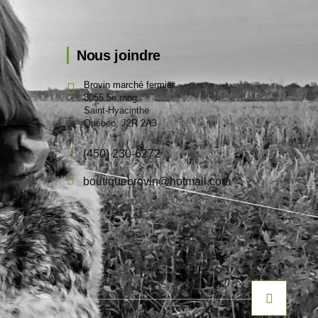
Nous joindre
Brovin marché fermier
8055 5e rang
Saint-Hyacinthe
Québec, J2R 2A3
(450) 230-6272
boutiquebrovin@hotmail.com