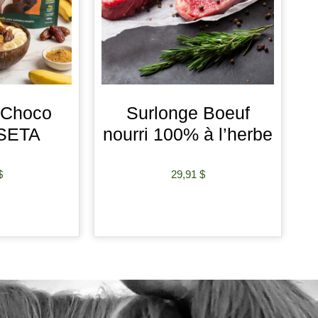
 Choco
Surlonge Boeuf
 SETA
nourri 100% à l’herbe
$
29,91
$
 PANIER
AJOUTER AU PANIER