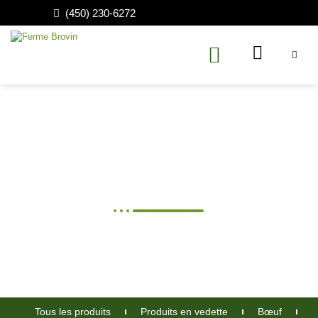
(450) 230-6272
Fondue Veau de grain
Tous les produits
Produits en vedette
Bœuf