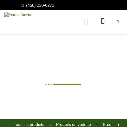
(450) 230-6272
Rognon Veau de grain Angus
Tous les produits
Produits en vedette
Bœuf