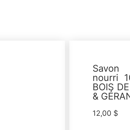
Savon 
nourri 
BOIS D
& GÉRA
12,00
$