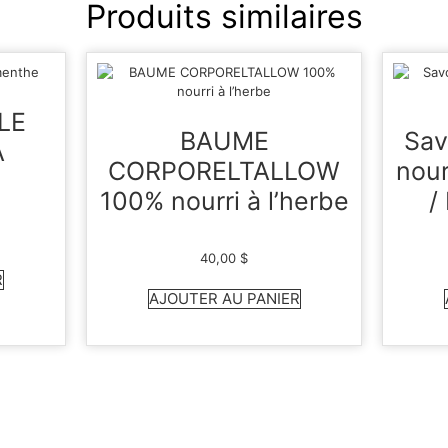
Produits similaires
LE
BAUME
Sav
A
CORPORELTALLOW
nour
100% nourri à l’herbe
/
40,00
$
R
AJOUTER AU PANIER