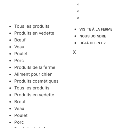
BŒUF NOURRI À L’HERBE
VEAU DE GRAIN
PRODUITS DU TERROIR
Tous les produits
VISITE À LA FERME
Produits en vedette
NOUS JOINDRE
Bœuf
DÉJÀ CLIENT ?
Veau
X
Poulet
Porc
Produits de la ferme
Aliment pour chien
Produits cosmétiques
Tous les produits
Produits en vedette
Bœuf
Veau
Poulet
Porc