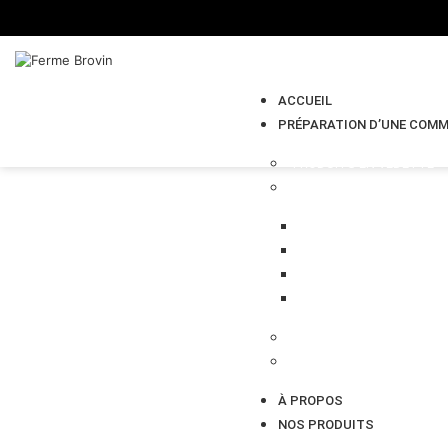
ACCUEIL
PRÉPARATION D’UNE COM
PRODUITS EN VEDETTE
VIANDE
BŒUF
VEAU
Savon Tallow Boeuf 
POULET
PORC
HÔ,MAGNOLIA & G
PRODUITS DE LA FERME
ALIMENT POUR CHIEN
À PROPOS
NOS PRODUITS