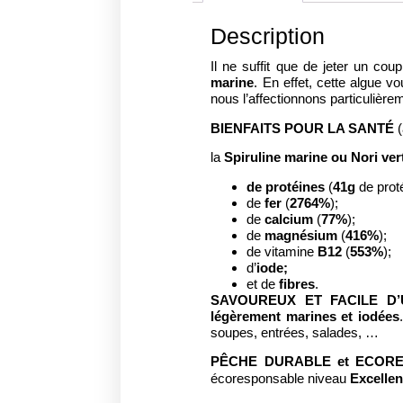
Description
Il ne suffit que de jeter un cou
marine
. En effet, cette algue 
nous l’affectionnons particulièr
BIENFAITS POUR LA SANTÉ
la
Spiruline marine ou Nori ver
de protéines
(
41g
de pro
de
fer
(
2764%
);
de
calcium
(
77%
);
de
magnésium
(
416%
);
de vitamine
B12
(
553%
);
d’
iode;
et de
fibres
.
SAVOUREUX ET FACILE D’U
légèrement marines et iodées
soupes, entrées, salades, …
PÊCHE DURABLE et ECOR
écoresponsable niveau
Excelle