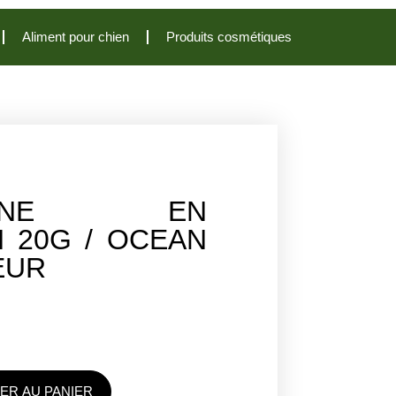
Aliment pour chien
Produits cosmétiques
ULINE EN
 20G / OCEAN
EUR
ER AU PANIER