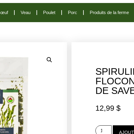
œuf
Veau
Poulet
Porc
Produits de la ferme
SPIR
FLOCON
DE SAV
12,99
$
AJOUT