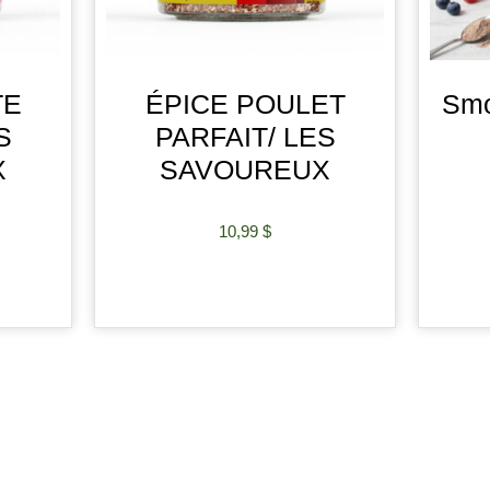
TE
ÉPICE POULET
Smo
S
PARFAIT/ LES
X
SAVOUREUX
10,99
$
R
AJOUTER AU PANIER