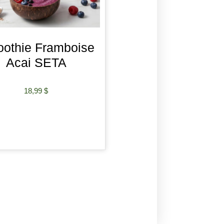
othie Framboise
Acai SETA
18,99
$
AJOUTER AU PANIER