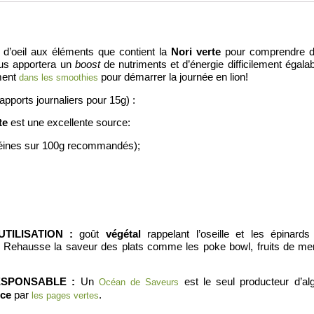
p d’oeil aux éléments que contient la
Nori verte
pour comprendre d
vous apportera un
boost
de nutriments et d’énergie difficilement éga
ement
pour démarrer la journée en lion!
dans les smoothies
(apports journaliers pour 15g) :
te
est une excellente source:
téines sur 100g recommandés);
TILISATION :
goût
végétal
rappelant l’oseille et les épinar
. Rehausse la saveur des plats comme les poke bowl, fruits de mer
ESPONSABLE :
Un
est le seul producteur d’al
Océan de Saveurs
nce
par
.
les pages vertes