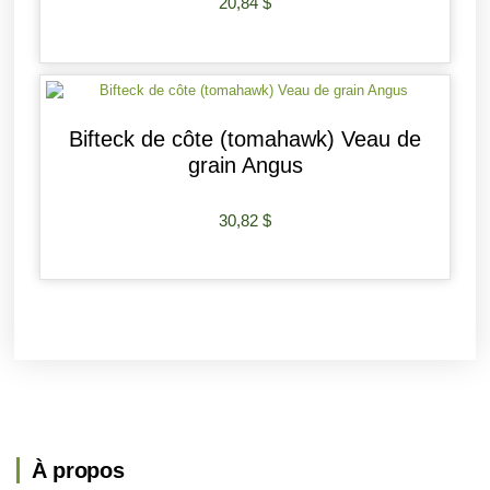
20,84
$
AJOUTER AU PANIER
Bifteck de côte (tomahawk) Veau de
grain Angus
30,82
$
AJOUTER AU PANIER
À propos