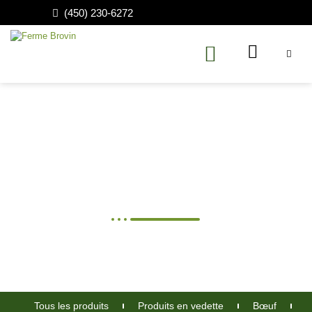
(450) 230-6272
Viande Haché Maigre Veau
de Grain Angus
Tous les produits
Produits en vedette
Bœuf